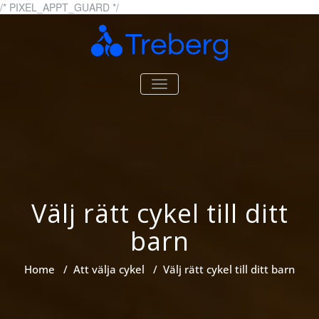
Skip
/* PIXEL_APPT_GUARD */
to
content
Treberg.se
Allt om cyklar och cykling
TOGGLE
NAVIGATION
Välj rätt cykel till ditt
barn
Home
/
Att välja cykel
/
Välj rätt cykel till ditt barn