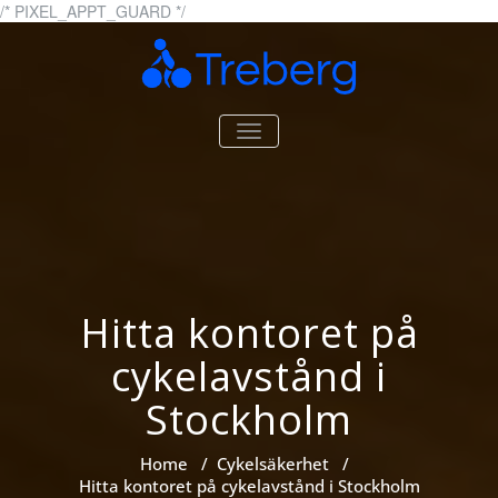
Skip
/* PIXEL_APPT_GUARD */
to
content
Treberg.se
Allt om cyklar och cykling
TOGGLE
NAVIGATION
Hitta kontoret på
cykelavstånd i
Stockholm
Home
/
Cykelsäkerhet
/
Hitta kontoret på cykelavstånd i Stockholm