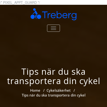
Skip
/* PIXEL_APPT_GUARD */
to
content
Treberg.se
Allt om cyklar och cykling
TOGGLE
NAVIGATION
Tips när du ska
transportera din cykel
Home
/
Cykelsäkerhet
/
Tips när du ska transportera din cykel