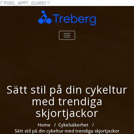
Skip
/* PIXEL_APPT_GUARD */
to
content
Treberg.se
Allt om cyklar och cykling
TOGGLE
NAVIGATION
Sätt stil på din cykeltur
med trendiga
skjortjackor
Home
/
Cykelsäkerhet
/
Sätt stil på din cykeltur med trendiga skjortjackor