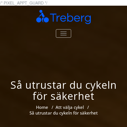
Skip
/* PIXEL_APPT_GUARD */
to
content
Treberg.se
Allt om cyklar och cykling
TOGGLE
NAVIGATION
Så utrustar du cykeln
för säkerhet
Home
/
Att välja cykel
/
Så utrustar du cykeln för säkerhet